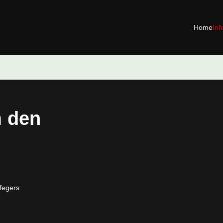
Home
Inf
m den
nfegers