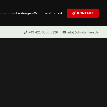
ormationen
Leistungen
Warum wir?
Kontakt
KONTAKT
+49 421 6880 5126
info@sfm-tienken.de